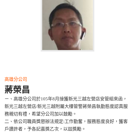
高雄分公司
蔣榮昌
ㄧ、高雄分公司於105年8月接獲新光三越左營店安管組來函，
新光三越左營店/新光三越附屬大樓管警蔣榮昌執勤態度認真服
務親切有禮，希望分公司加以鼓勵。
二、依公司職員獎懲辦法規定:工作勤奮，服務態度良好，獲客
戶讚許者，予各記嘉獎乙次，以玆獎勵。