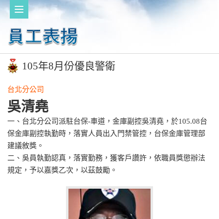
105年8月份優良警衛
台北分公司
吳清堯
一、台北分公司派駐台保-車道，金庫副控吳清堯，於105.08台
保金庫副控執勤時，落實人員出入門禁管控，台保金庫管理部
建議敘獎。
二、吳員執勤認真，落實勤務，獲客戶讚許，依職員獎懲辦法
規定，予以嘉獎乙次，以茲鼓勵。