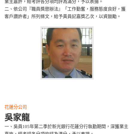
業主嘉許，經考評各分項均評為滿分，予以表揚。
二、依公司『職員獎懲辦法』「工作勤奮，服務態度良好，獲
客戶讚許者」所列條文，給予黃員記嘉獎乙次，以資鼓勵。
花蓮分公司
吳家龍
一、吳員105年第二季於新光銀行花蓮分行執勤期間，深獲業主