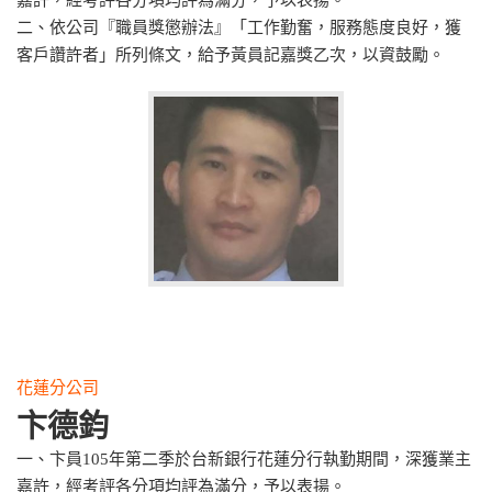
嘉許，經考評各分項均評為滿分，予以表揚。
二、依公司『職員獎懲辦法』「工作勤奮，服務態度良好，獲
客戶讚許者」所列條文，給予黃員記嘉獎乙次，以資鼓勵。
花蓮分公司
卞德鈞
一、卞員105年第二季於台新銀行花蓮分行執勤期間，深獲業主
嘉許，經考評各分項均評為滿分，予以表揚。