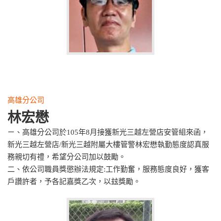
高雄分公司
林宏懋
ㄧ、高雄分公司於105年8月接獲新光三越左營店安管組來函，
新光三越左營店/新光三越附屬大樓管警林宏懋執勤態度認真服
務親切有禮，希望分公司加以鼓勵。
二、依公司職員獎懲辦法規定:工作勤奮，服務態度良好，獲客
戶讚許者，予各記嘉獎乙次，以玆獎勵。