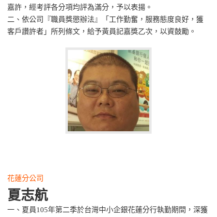
嘉許，經考評各分項均評為滿分，予以表揚。
二、依公司『職員獎懲辦法』「工作勤奮，服務態度良好，獲
客戶讚許者」所列條文，給予黃員記嘉獎乙次，以資鼓勵。
花蓮分公司
夏志航
一、夏員105年第二季於台灣中小企銀花蓮分行執勤期間，深獲