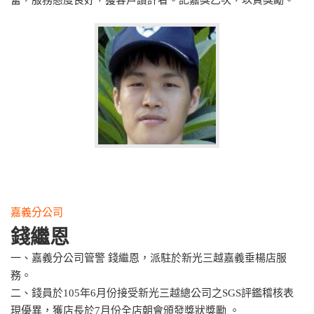
奮，服務態度良好，獲客戶讚許者。記嘉獎乙次，以資獎勵。
嘉義分公司
錢繼恩
一、嘉義分公司管警 錢繼恩，派駐於新光三越嘉義垂楊店服
務。
二、錢員於105年6月份接受新光三越總公司之SGS評鑑稽核表
現優異，獲店長於7月份全店朝會頒發獎狀獎勵 。