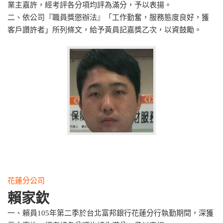
業主嘉許，經考評各分項均評為滿分，予以表揚。
二、依公司『職員獎懲辦法』「工作勤奮，服務態度良好，獲
客戶讚許者」所列條文，給予黃員記嘉獎乙次，以資鼓勵。
花蓮分公司
賴家欽
一、賴員105年第二季於台北富邦銀行花蓮分行執勤期間，深獲