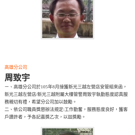
高雄分公司
周致宇
ㄧ、高雄分公司於105年8月接獲新光三越左營店安管組來函，
新光三越左營店/新光三越附屬大樓管警周致宇執勤態度認真服
務親切有禮，希望分公司加以鼓勵。
二、依公司職員獎懲辦法規定:工作勤奮，服務態度良好，獲客
戶讚許者，予各記嘉獎乙次，以玆獎勵。