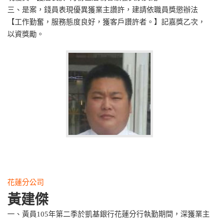
三、是案，錢員表現優異獲業主讚許，建請依職員獎懲辦法
【工作勤奮，服務態度良好，獲客戶讚許者。】記嘉獎乙次，
以資獎勵。
花蓮分公司
黃建傑
一、黃員105年第二季於凱基銀行花蓮分行執勤期間，深獲業主