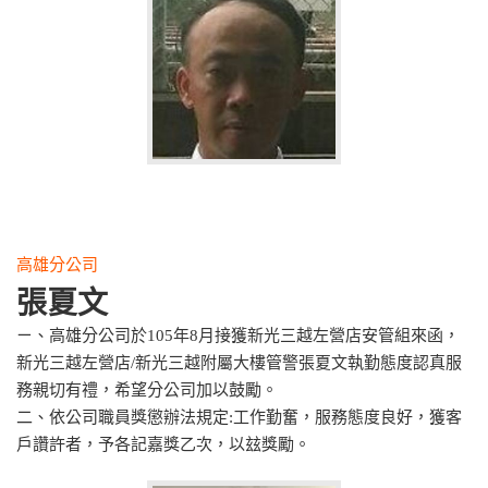
高雄分公司
張夏文
ㄧ、高雄分公司於105年8月接獲新光三越左營店安管組來函，
新光三越左營店/新光三越附屬大樓管警張夏文執勤態度認真服
務親切有禮，希望分公司加以鼓勵。
二、依公司職員獎懲辦法規定:工作勤奮，服務態度良好，獲客
戶讚許者，予各記嘉獎乙次，以玆獎勵。