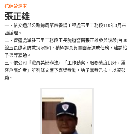
花蓮營運處
張正雄
一、依交通部公路總局第四養護工程處玉里工務段110年3月來
函辦理。
二、營運處派駐玉里工務段玉長隧道警衛張正雄參與該段[台30
線玉長隧道防救災演練]，積極認真負責圓滿達成任務，建請給
予渠等嘉勉。
三、依公司『職員獎懲辦法』「工作勤奮，服務態度良好，獲
客戶讚許者」所列條文應予嘉獎獎勵，給予嘉獎乙次，以資鼓
勵。