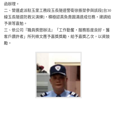
函辦理。
二、營運處派駐玉里工務段玉長隧道警衛徐振堃參與該段[台30
線玉長隧道防救災演練]，積極認真負責圓滿達成任務，建請給
予渠等嘉勉。
三、依公司『職員獎懲辦法』「工作勤奮，服務態度良好，獲
客戶讚許者」所列條文應予嘉獎獎勵，給予嘉獎乙次，以資鼓
勵。