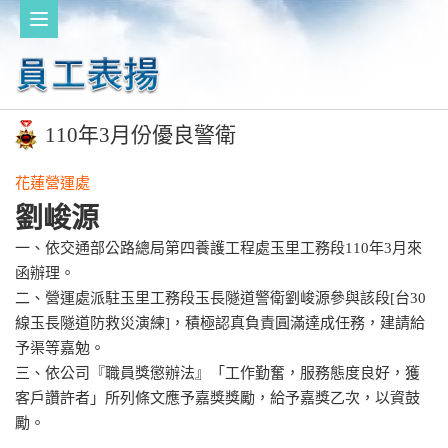
110年3月份優良警衛
花蓮營運處
劉峻源
一、依交通部公路總局第四養護工程處玉里工務段110年3月來
函辦理。
二、營運處派駐玉里工務段玉長隧道警衛劉峻源參與該段[台30
線玉長隧道防救災演練]，積極認真負責圓滿達成任務，建請給
予渠等嘉勉。
三、依公司『職員獎懲辦法』「工作勤奮，服務態度良好，獲
客戶讚許者」所列條文應予嘉獎獎勵，給予嘉獎乙次，以資鼓
勵。