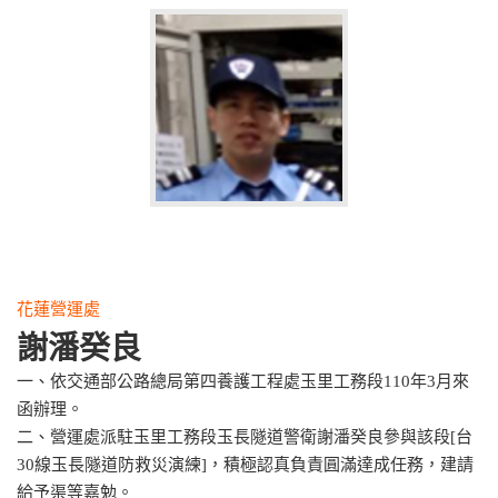
花蓮營運處
謝潘癸良
一、依交通部公路總局第四養護工程處玉里工務段110年3月來
函辦理。
二、營運處派駐玉里工務段玉長隧道警衛謝潘癸良參與該段[台
30線玉長隧道防救災演練]，積極認真負責圓滿達成任務，建請
給予渠等嘉勉。