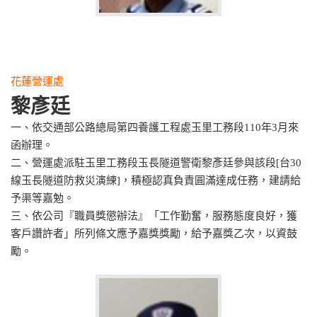
花蓮營運處
黎彥廷
一、依交通部公路總局第四養護工程處玉里工務段110年3月來
函辦理。
二、營運處派駐玉里工務段玉長隧道警衛黎彥廷參與該段[台30
線玉長隧道防救災演練]，積極認真負責圓滿達成任務，建請給
予渠等嘉勉。
三、依公司『職員獎懲辦法』「工作勤奮，服務態度良好，獲
客戶讚許者」所列條文應予嘉獎獎勵，給予嘉獎乙次，以資鼓
勵。