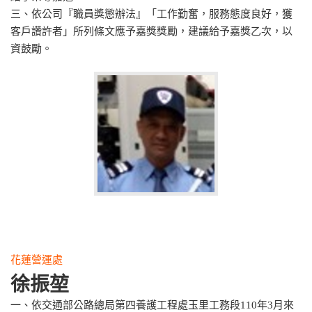
三、依公司『職員獎懲辦法』「工作勤奮，服務態度良好，獲
客戶讚許者」所列條文應予嘉獎獎勵，建議給予嘉獎乙次，以
資鼓勵。
花蓮營運處
徐振堃
一、依交通部公路總局第四養護工程處玉里工務段110年3月來