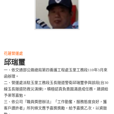
花蓮營運處
邱瑞璽
一、依交通部公路總局第四養護工程處玉里工務段110年3月來
函辦理。
二、營運處派駐玉里工務段玉長隧道警衛邱瑞璽參與該段[台30
線玉長隧道防救災演練]，積極認真負責圓滿達成任務，建請給
予渠等嘉勉。
三、依公司『職員獎懲辦法』「工作勤奮，服務態度良好，獲
客戶讚許者」所列條文應予嘉獎獎勵，給予嘉獎乙次，以資鼓